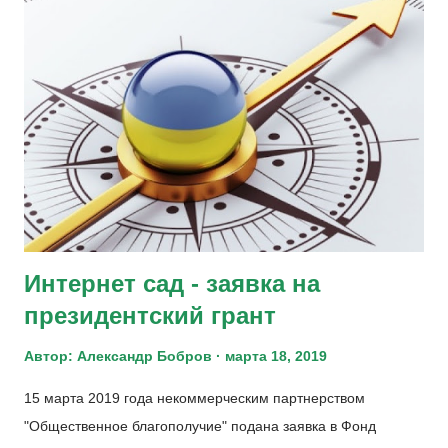
щ
е
н
и
я
Интернет сад - заявка на
президентский грант
Автор:
Александр Бобров
марта 18, 2019
15 марта 2019 года некоммерческим партнерством
"Общественное благополучие" подана заявка в Фонд