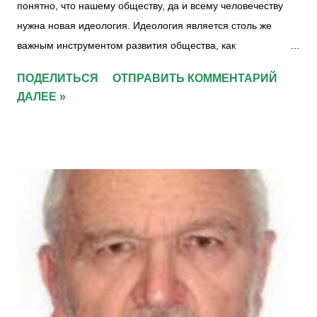
понятно, что нашему обществу, да и всему человечеству
нужна новая идеология. Идеология является столь же
важным инструментом развития общества, как
государственная власть и денежная система. Идеология
ПОДЕЛИТЬСЯ
ОТПРАВИТЬ КОММЕНТАРИЙ
показывает направление развития общества, объединяя
ДАЛЕЕ »
усилия многих людей. Многие проблемы в разных странах
возникают именно из-за несовершенства применяемых в
них идеологий: религиозных, либеральных, национальных,
социалистических и многих других. Однако, еще хуже
отсутствие идеологии в отдельных странах, люди в которых
не имеют общей цели развития, а действуют только в своих
личных целях и это приводит к поглощению этой страны
другими странами с более привлекательной идеологией.
Уже несколько лет на сайте "Общественное благополучие "
ведется проект "Новая идеология" , целью которого
является: обсуждение, осознание, формулирование,