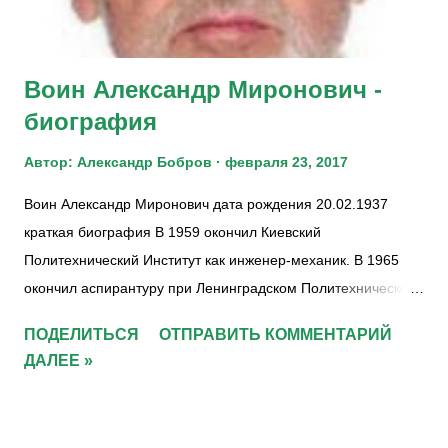
формирование, а затем и воплощение Новой идеологии
России. Сейчас настала по...
Воин Александр Миронович -
биография
Автор:
Александр Бобров
февраля 23, 2017
Воин Александр Миронович дата рождения 20.02.1937
краткая биография В 1959 окончил Киевский
Политехнический Институт как инженер-механик. В 1965
окончил аспирантуру при Ленинградском Политехническом
Институте и защитил диссертацию на звание кандидата
ПОДЕЛИТЬСЯ
ОТПРАВИТЬ КОММЕНТАРИЙ
физико-математических наук. Работал старшим научным
ДАЛЕЕ »
сотрудником в УкрНИИКП в лаборатории экономики.
Опубликовал дюжину статей в области матэкономики и ее
приложений. В начале 70-х был одним из руководителей