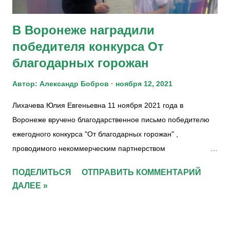
https://www.facebook.com/nowideologia
https://vk.com/newideologia
В Воронеже наградили
https://ok.ru/group/58644794966062 Комментарий должен...
победителя конкурса От
благодарных горожан
Автор:
Александр Бобров
ноября 12, 2021
Лихачева Юлия Евгеньевна 11 ноября 2021 года в
Воронеже вручено благодарственное письмо победителю
ежегодного конкурса "От благодарных горожан" ,
проводимого некоммерческим партнерством
"Общественное благополучие Воронежа" . В этом году
ПОДЕЛИТЬСЯ
ОТПРАВИТЬ КОММЕНТАРИЙ
конкурсу "От благодарных горожан" исполнилась 10 лет.
ДАЛЕЕ »
Лихачева Юлия Евгеньевна - ассистент клиентского
менеджера ЦПО № 901310161 и № 901310163 ПАО
“Сбербанк России” была признана победителем ежегодного