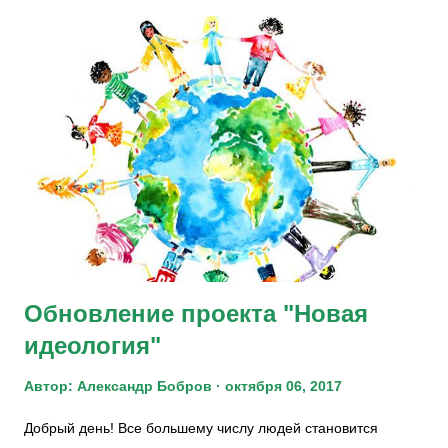
конкурса “От благодарных горожан”, проводимого в 2021
году, за добросовестную, профессиональную и
ответственную работу, внимательное и искреннее
отношение к людям, что являются примером деятельности,
направленной на достижение общественного благополучия.
Награждение Юлии Евгеньевны происходило в первый
рабочей день после реконструкции филиала Сбербанка, в
котором она ранее работала. И в этот день Юлию
Евгеньевну пригласили на открытие Воронежского филиала
Сбербанка для передачи опыта новым работникам.
Обновление проекта "Новая
идеология"
Автор:
Александр Бобров
октября 06, 2017
Добрый день! Все большему числу людей становится