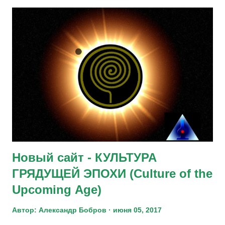
движения за право выезда евреев в Израиль в Киеве. В
1976 приехал в Израиль. Столкнувшись там с западной
неолиберальной, постмодернистской системой ценностей и
будучи убежденным противником тоталитаризма, стал
искать в существующих философских системах ответа на
вопрос, как сделать так, чтоб не было тоталитаризма с
одной стороны и морального оскотинения – с другой, и на
другие философские по своей природе вопросы. Не найдя
готового ответа, создал собственную философию и
написал свою первую философскую книгу
«Неорационализм...
Новый сайт - КУЛЬТУРА
ГРЯДУЩЕЙ ЭПОХИ (Culture of the
Upcoming Аge)
Автор:
Александр Бобров
июня 05, 2017