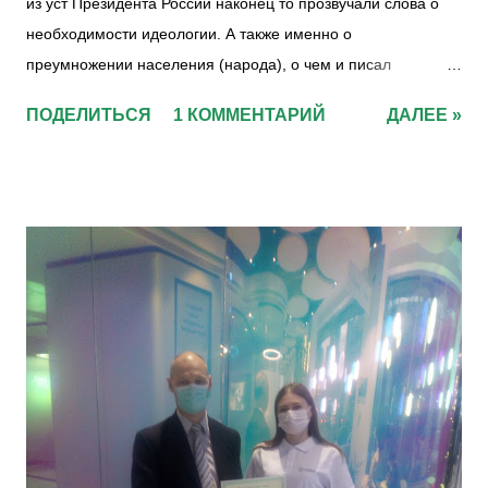
из уст Президента России наконец то прозвучали слова о
необходимости идеологии. А также именно о
преумножении населения (народа), о чем и писал
Ломоносов. ... самым главным делом: сохранением и
ПОДЕЛИТЬСЯ
1 КОММЕНТАРИЙ
ДАЛЕЕ »
размножением российского народа, в чем состоит
величество, могущество и богатство всего государства, а не
в обширности, тщетной без обитателей. М.В. Ломоносов
Некоммерческое партнерство "Общественное благополучие
Воронежа" объявляет традиционный ежегодный
четвертый конкурс на лучшую статью по идеологии. На
конкурс принимаются статьи по теме "Идеология". Правила
конкурса в 2021 году следующие: Авторы своих статей
могут номинировать свои статьи путем размещения текста
или ссылок на текст в комментариях постов об объявлении
конкурса в официальных группах социальных сетей или в
комментариях к этой статье: