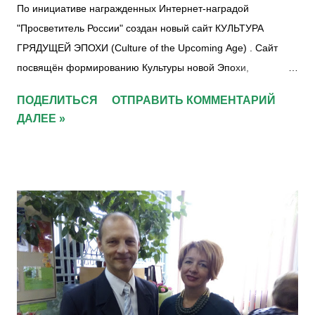
По инициативе награжденных Интернет-наградой
"Просветитель России" создан новый сайт КУЛЬТУРА
ГРЯДУЩЕЙ ЭПОХИ (Culture of the Upcoming Аge) . Сайт
посвящён формированию Культуры новой Эпохи,
соответствующей требованиям Века Водолея, где будут
ПОДЕЛИТЬСЯ
ОТПРАВИТЬ КОММЕНТАРИЙ
формироваться новые смыслы, терминология, ценности и
ДАЛЕЕ »
традиции, для зарождения грядущей Культуры Синтеза.
Сразу несколько награжденных Интернет-наградой
"Просветитель России" приняли участие в создании сайта.
Это яркий пример будущих общественных отношений,
реализация которых сможет совершить значительные
положительные преобразования в России и Мире. Новая
грядущая Культура для России, сегодня буквально зависла
над страной в виде «ментального облака познаваемых
вещей» (божественные идеи, проявляющиеся в виде
интуитивных прозрений во всех многочисленных областях